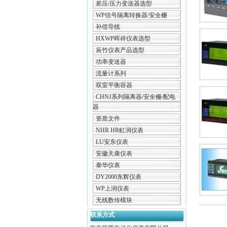
差压/压力变送器选型
WP信号隔离转换器/安全栅
补偿导线
HXWP晖祥仪表选型
辰竹仪表产品选型
功率变送器
流量计系列
双室平衡容器
CHNJ系列隔离器/安全栅/配电
器
资质文件
NHR HR虹润仪表
LU安东仪表
安徽天康仪表
泰华仪表
DY2000东辉仪表
WP上润仪表
无线数传模块
联系方式