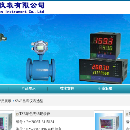
|
产品展示
|
技术支持
|
行业标准
|
产品展示
SWP昌晖仪表选型
TSR彩色无纸记录仪
编号：Pro2008518115134
编号
询价：025-86870196
点此留言
询价