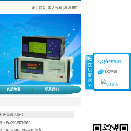
设为首页
|
加入收藏
|
联系我们
QQ交谈
2
资质荣誉
|
联系我们
彩色无纸记录仪
：Pro20085710959
：025-86870196
点此留言