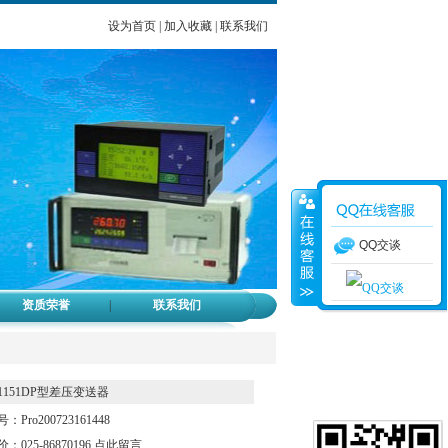
设为首页
|
加入收藏
|
联系我们
QQ交谈
2
资质荣誉
|
联系我们
1151DP型差压变送器
：Pro200723161448
：025-86870196
点此留言