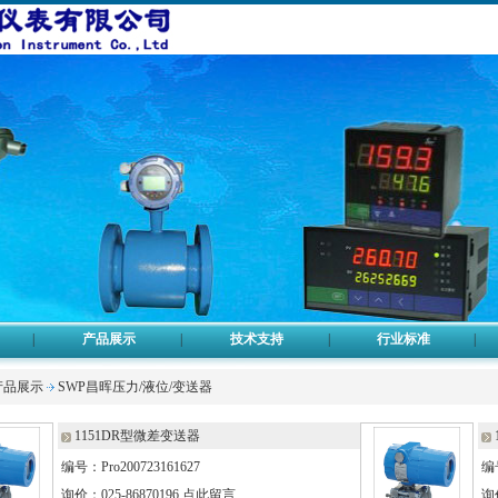
|
产品展示
|
技术支持
|
行业标准
|
产品展示
SWP昌晖压力/液位/变送器
1151DR型微差变送器
编号：Pro200723161627
编号
询价：025-86870196
点此留言
询价