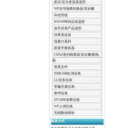
差压/压力变送器选型
WP信号隔离转换器/安全栅
补偿导线
HXWP晖祥仪表选型
辰竹仪表产品选型
功率变送器
流量计系列
双室平衡容器
CHNJ系列隔离器/安全栅/配电
器
资质文件
NHR HR虹润仪表
LU安东仪表
安徽天康仪表
泰华仪表
DY2000东辉仪表
WP上润仪表
无线数传模块
联系方式