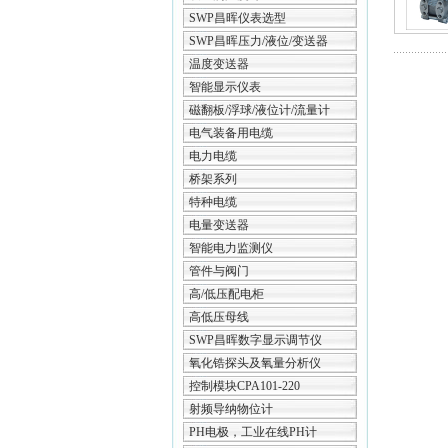
SWP昌晖仪表选型
SWP昌晖压力/液位/变送器
温度变送器
智能显示仪表
磁翻板/浮球/液位计/流量计
电气装备用电缆
电力电缆
桥架系列
特种电缆
电量变送器
智能电力监测仪
管件与阀门
高/低压配电柜
高低压母线
SWP昌晖数字显示调节仪
氧化锆探头及氧量分析仪
控制模块CPA101-220
射频导纳物位计
PH电极，工业在线PH计