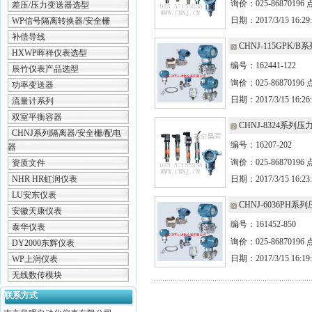
询价：025-86870196
差压/压力变送器选型
日期：2017/3/15 16:29:
WP信号隔离转换器/安全栅
补偿导线
CHNJ-115GPK/
HXWP晖祥仪表选型
编号：162441-122
辰竹仪表产品选型
询价：025-86870196
功率变送器
日期：2017/3/15 16:26:
流量计系列
双室平衡容器
CHNJ-8324系列
CHNJ系列隔离器/安全栅/配电
编号：16207-202
器
询价：025-86870196
资质文件
NHR HR虹润仪表
日期：2017/3/15 16:23:
LU安东仪表
CHNJ-6036PH
安徽天康仪表
编号：161452-850
泰华仪表
询价：025-86870196
DY2000东辉仪表
日期：2017/3/15 16:19:
WP上润仪表
无线数传模块
联系方式