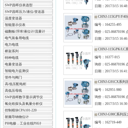
SWP昌晖仪表选型
日期：2017/3/15 16:48:
SWP昌晖压力/液位/变送器
CHNJ-115GPY/F
温度变送器
编号：164255-495
智能显示仪表
磁翻板/浮球/液位计/流量计
询价：025-86870196
电气装备用电缆
日期：2017/3/15 16:46:
电力电缆
CHNJ-115GPK/
桥架系列
编号：16377-915
特种电缆
电量变送器
询价：025-86870196
智能电力监测仪
日期：2017/3/15 16:41:
管件与阀门
CHNJ-G91CX系
高/低压配电柜
编号：162951-980
高低压母线
询价：025-86870196
SWP昌晖数字显示调节仪
氧化锆探头及氧量分析仪
日期：2017/3/15 16:30:
控制模块CPA101-220
CHNJ-G90C系列
射频导纳物位计
编号：162719-449
PH电极，工业在线PH计