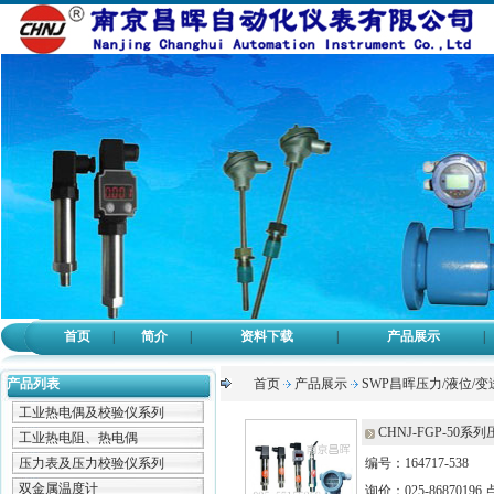
首页
|
简介
|
资料下载
|
产品展示
|
产品列表
首页
产品展示
SWP昌晖压力/液位/变
工业热电偶及校验仪系列
CHNJ-FGP-50
工业热电阻、热电偶
压力表及压力校验仪系列
编号：164717-538
双金属温度计
询价：025-86870196