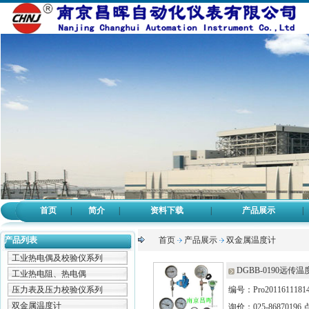
首页
|
简介
|
资料下载
|
产品展示
|
产品列表
首页
产品展示
双金属温度计
工业热电偶及校验仪系列
DGBB-0190远传温
工业热电阻、热电偶
压力表及压力校验仪系列
编号：Pro2011611181
双金属温度计
询价：025-86870196