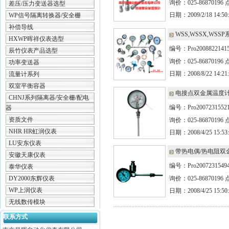
询价：025-86870196
差压/压力变送器选型
日期：2009/2/18 14:50:
WP信号隔离转换器/安全栅
补偿导线
WSS,WSSX,WS
HXWP晖祥仪表选型
编号：Pro2008822141
辰竹仪表产品选型
询价：025-86870196
功率变送器
日期：2008/8/22 14:21:
流量计系列
双室平衡容器
电接点双金属温度
CHNJ系列隔离器/安全栅/配电
编号：Pro2007231552
器
资质文件
询价：025-86870196
NHR HR虹润仪表
日期：2008/4/25 15:53:
LU安东仪表
带热电偶/热电阻双
安徽天康仪表
编号：Pro2007231549
泰华仪表
DY2000东辉仪表
询价：025-86870196
WP上润仪表
日期：2008/4/25 15:50:
无线数传模块
联系方式