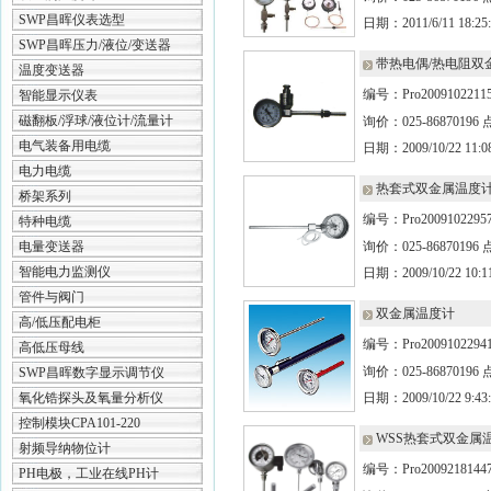
SWP昌晖仪表选型
日期：2011/6/11 18:25:
SWP昌晖压力/液位/变送器
带热电偶/热电阻双
温度变送器
编号：Pro20091022115
智能显示仪表
磁翻板/浮球/液位计/流量计
询价：025-86870196
电气装备用电缆
日期：2009/10/22 11:08
电力电缆
热套式双金属温度
桥架系列
编号：Pro2009102295
特种电缆
电量变送器
询价：025-86870196
智能电力监测仪
日期：2009/10/22 10:11
管件与阀门
双金属温度计
高/低压配电柜
编号：Pro2009102294
高低压母线
询价：025-86870196
SWP昌晖数字显示调节仪
氧化锆探头及氧量分析仪
日期：2009/10/22 9:43:
控制模块CPA101-220
WSS热套式双金属
射频导纳物位计
编号：Pro20092181447
PH电极，工业在线PH计