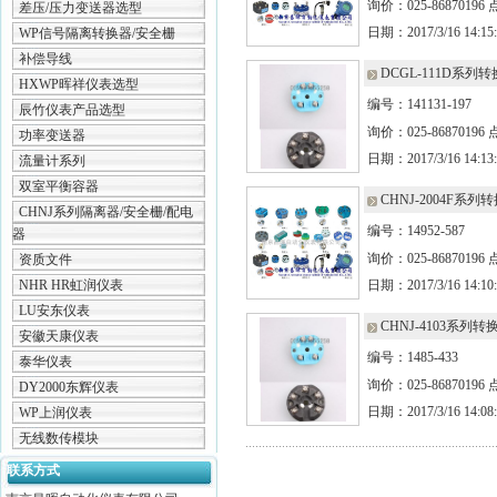
询价：025-86870196
差压/压力变送器选型
日期：2017/3/16 14:15:
WP信号隔离转换器/安全栅
补偿导线
DCGL-111D系列
HXWP晖祥仪表选型
编号：141131-197
辰竹仪表产品选型
询价：025-86870196
功率变送器
日期：2017/3/16 14:13:
流量计系列
双室平衡容器
CHNJ-2004F系列
CHNJ系列隔离器/安全栅/配电
编号：14952-587
器
询价：025-86870196
资质文件
NHR HR虹润仪表
日期：2017/3/16 14:10:
LU安东仪表
CHNJ-4103系列转
安徽天康仪表
编号：1485-433
泰华仪表
询价：025-86870196
DY2000东辉仪表
日期：2017/3/16 14:08:
WP上润仪表
无线数传模块
联系方式