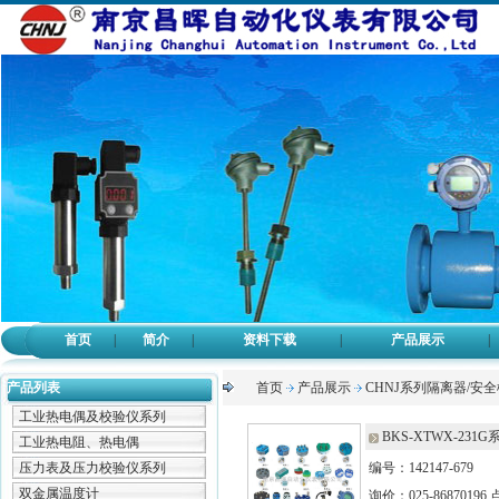
首页
|
简介
|
资料下载
|
产品展示
|
产品列表
首页
产品展示
CHNJ系列隔离器/安全
工业热电偶及校验仪系列
BKS-XTWX-231
工业热电阻、热电偶
压力表及压力校验仪系列
编号：142147-679
双金属温度计
询价：025-86870196