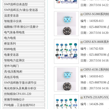
SWP昌晖仪表选型
日期：2017/3/16 14:22:
SWP昌晖压力/液位/变送器
CHNJ-SG900系列
温度变送器
编号：141920-613
智能显示仪表
磁翻板/浮球/液位计/流量计
询价：025-86870196
电气装备用电缆
日期：2017/3/16 14:20:
电力电缆
CHNJ-KN-860R
桥架系列
编号：141742-926
特种电缆
电量变送器
询价：025-86870196
智能电力监测仪
日期：2017/3/16 14:18:
管件与阀门
CHNJ-4130-2系列
高/低压配电柜
编号：141610-615
高低压母线
询价：025-86870196
SWP昌晖数字显示调节仪
氧化锆探头及氧量分析仪
日期：2017/3/16 14:16:
控制模块CPA101-220
XTWX-231APG/
射频导纳物位计
编号：141428-206
PH电极，工业在线PH计