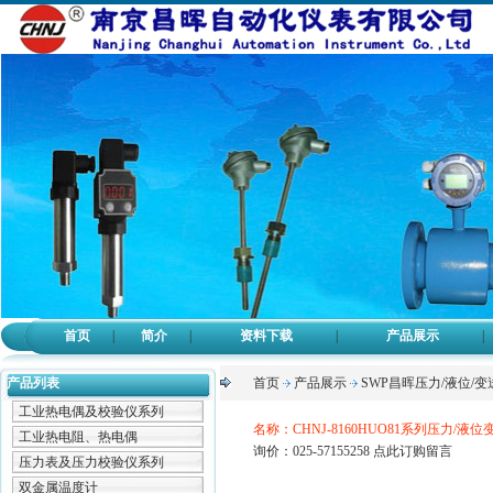
首页
|
简介
|
资料下载
|
产品展示
|
产品列表
首页
产品展示
SWP昌晖压力/液位/变
工业热电偶及校验仪系列
名称：CHNJ-8160HUO81系列压力/液位
工业热电阻、热电偶
询价：025-57155258
点此订购留言
压力表及压力校验仪系列
双金属温度计