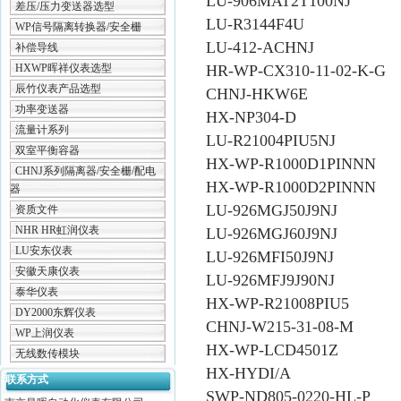
LU-906MAT2T100NJ
差压/压力变送器选型
LU-R3144F4U
WP信号隔离转换器/安全栅
LU-412-ACHNJ
补偿导线
HXWP晖祥仪表选型
HR-WP-CX310-11-02-K-G
辰竹仪表产品选型
CHNJ-HKW6E
功率变送器
HX-NP304-D
流量计系列
LU-R21004PIU5NJ
双室平衡容器
HX-WP-R1000D1PINNN
CHNJ系列隔离器/安全栅/配电
HX-WP-R1000D2PINNN
器
LU-926MGJ50J9NJ
资质文件
NHR HR虹润仪表
LU-926MGJ60J9NJ
LU安东仪表
LU-926MFI50J9NJ
安徽天康仪表
LU-926MFJ9J90NJ
泰华仪表
HX-WP-R21008PIU5
DY2000东辉仪表
CHNJ-W215-31-08-M
WP上润仪表
HX-WP-LCD4501Z
无线数传模块
HX-HYDI/A
联系方式
SWP-ND805-0220-HL-P