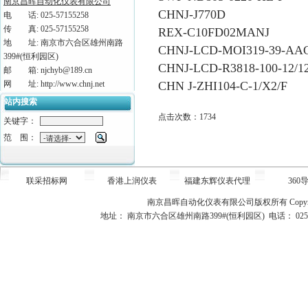
南京昌晖自动化仪表有限公司
CHNJ-J770D
电 话: 025-57155258
传 真: 025-57155258
REX-C10FD02MANJ
地 址: 南京市六合区雄州南路
CHNJ-LCD-MOI319-39-AA
399#(恒利园区)
CHNJ-LCD-R3818-100-12/12
邮 箱: njchyb@189.cn
网 址: http://www.chnj.net
CHN J-ZHI104-C-1/X2/F
站内搜索
点击次数：1734
关键字：
范 围：
联采招标网
香港上润仪表
福建东辉仪表代理
360
南京昌晖自动化仪表有限公司版权所有
Copy
地址： 南京市六合区雄州南路399#(恒利园区) 电话： 025-5715525