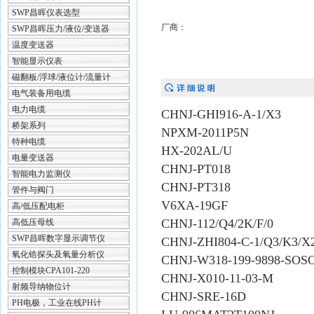
SWP昌晖仪表选型
厂商：
SWP昌晖压力/液位/变送器
温度变送器
智能显示仪表
磁翻板/浮球/液位计/流量计
电气装备用电缆
电力电缆
CHNJ-GHI916-A-1/X3
桥架系列
NPXM-2011P5N
特种电缆
HX-202AL/U
电量变送器
CHNJ-PT018
智能电力监测仪
CHNJ-PT318
管件与阀门
V6XA-19GF
高/低压配电柜
CHNJ-112/Q4/2K/F/0
高低压母线
SWP昌晖数字显示调节仪
CHNJ-ZHI804-C-1/Q3/K3/X
氧化锆探头及氧量分析仪
CHNJ-W318-199-9898-SOS
控制模块CPA101-220
CHNJ-X010-11-03-M
射频导纳物位计
CHNJ-SRE-16D
PH电极，工业在线PH计