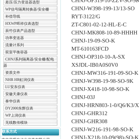
CHNJ-OP319-10-ZZV-SO-9
差压/压力变送器选型
CHNJ-W398-199-13/13-SO
WP信号隔离转换器/安全栅
RYT-3122/G
补偿导线
HXWP晖祥仪表选型
ZT-C801-02-12-HL-E-C
辰竹仪表产品选型
CHNJ-MK808-10-89-HHHH
功率变送器
CHNJ-19-09-SO-K
流量计系列
MT-610163FCD
双室平衡容器
CHNJ-OP310-10-A-SX
CHNJ系列隔离器/安全栅/配电
XSJDL-IB0A0S0V0
器
CHNJ-MW316-191-09-SO-K
资质文件
NHR HR虹润仪表
CHNJ-W398-19-98-SO-9K
LU安东仪表
CHNJ-X418-10-98-SO-K
安徽天康仪表
CHNJ-03J
泰华仪表
CHNJ-HRN803-1-0/Q6/K3/X
DY2000东辉仪表
CHNJ-GHR312
WP上润仪表
CHNJ-GHR308
无线数传模块
CHNJ-W216-191-98-SO-K
联系方式
CHNJ-X218-10-09(98)-SO-K