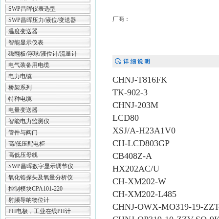
SWP昌晖仪表选型
厂商：
SWP昌晖压力/液位/变送器
温度变送器
智能显示仪表
磁翻板/浮球/液位计/流量计
电气装备用电缆
电力电缆
CHNJ-T816FK
桥架系列
TK-902-3
特种电缆
CHNJ-203M
电量变送器
LCD80
智能电力监测仪
XSJ/A-H23A1V0
管件与阀门
CH-LCD803GP
高/低压配电柜
CB408Z-A
高低压母线
SWP昌晖数字显示调节仪
HX202AC/U
氧化锆探头及氧量分析仪
CH-XM202-W
控制模块CPA101-220
CH-XM202-L485
射频导纳物位计
CHNJ-OWX-MO319-19-ZZT
PH电极，工业在线PH计