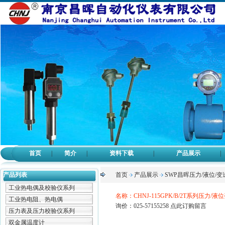
首页
|
简介
|
资料下载
|
产品展示
|
产品列表
首页
产品展示
SWP昌晖压力/液位/变
工业热电偶及校验仪系列
名称：CHNJ-115GPK/B/2T系列压力/液
工业热电阻、热电偶
询价：025-57155258
点此订购留言
压力表及压力校验仪系列
双金属温度计