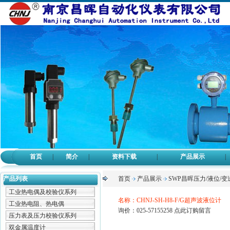
首页
|
简介
|
资料下载
|
产品展示
|
产品列表
首页
产品展示
SWP昌晖压力/液位/变
工业热电偶及校验仪系列
名称：CHNJ-SH-H8-F/G超声波液位计
工业热电阻、热电偶
询价：025-57155258
点此订购留言
压力表及压力校验仪系列
双金属温度计