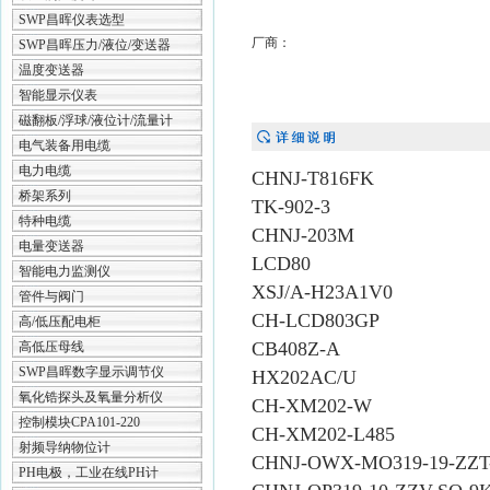
SWP昌晖仪表选型
厂商：
SWP昌晖压力/液位/变送器
温度变送器
智能显示仪表
磁翻板/浮球/液位计/流量计
电气装备用电缆
电力电缆
CHNJ-T816FK
桥架系列
TK-902-3
特种电缆
CHNJ-203M
电量变送器
LCD80
智能电力监测仪
XSJ/A-H23A1V0
管件与阀门
CH-LCD803GP
高/低压配电柜
CB408Z-A
高低压母线
SWP昌晖数字显示调节仪
HX202AC/U
氧化锆探头及氧量分析仪
CH-XM202-W
控制模块CPA101-220
CH-XM202-L485
射频导纳物位计
CHNJ-OWX-MO319-19-ZZT
PH电极，工业在线PH计