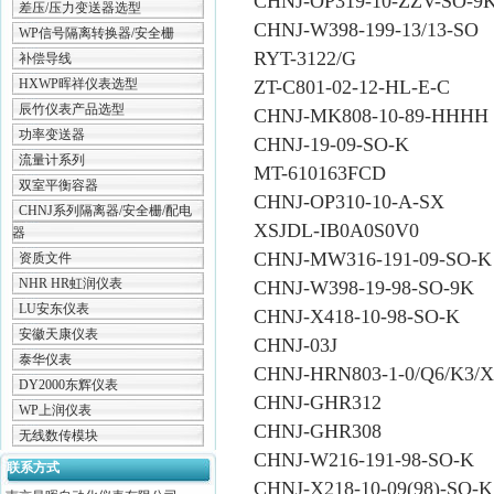
CHNJ-OP319-10-ZZV-SO-9
差压/压力变送器选型
CHNJ-W398-199-13/13-SO
WP信号隔离转换器/安全栅
RYT-3122/G
补偿导线
HXWP晖祥仪表选型
ZT-C801-02-12-HL-E-C
辰竹仪表产品选型
CHNJ-MK808-10-89-HHHH
功率变送器
CHNJ-19-09-SO-K
流量计系列
MT-610163FCD
双室平衡容器
CHNJ-OP310-10-A-SX
CHNJ系列隔离器/安全栅/配电
XSJDL-IB0A0S0V0
器
CHNJ-MW316-191-09-SO-K
资质文件
NHR HR虹润仪表
CHNJ-W398-19-98-SO-9K
LU安东仪表
CHNJ-X418-10-98-SO-K
安徽天康仪表
CHNJ-03J
泰华仪表
CHNJ-HRN803-1-0/Q6/K3/X
DY2000东辉仪表
CHNJ-GHR312
WP上润仪表
CHNJ-GHR308
无线数传模块
CHNJ-W216-191-98-SO-K
联系方式
CHNJ-X218-10-09(98)-SO-K