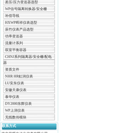
差压/压力变送器选型
WP信号隔离转换器/安全栅
补偿导线
HXWP晖祥仪表选型
辰竹仪表产品选型
功率变送器
流量计系列
双室平衡容器
CHNJ系列隔离器/安全栅/配电
器
资质文件
NHR HR虹润仪表
LU安东仪表
安徽天康仪表
泰华仪表
DY2000东辉仪表
WP上润仪表
无线数传模块
联系方式