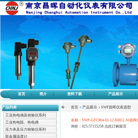
首页
|
简介
|
资料下载
|
产品展示
|
产品列表
首页
产品展示
SWP昌晖仪表选型
工业热电偶及校验仪系列
名称：SWP-GFC904-01-12-HHLL-W昌
工业热电阻、热电偶
询价：025-57155258
点此订购留言
压力表及压力校验仪系列
双金属温度计