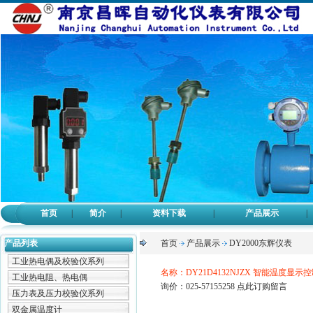
首页
|
简介
|
资料下载
|
产品展示
|
产品列表
首页
产品展示
DY2000东辉仪表
工业热电偶及校验仪系列
名称：DY21D4132NJZX 智能温度显示控
工业热电阻、热电偶
询价：025-57155258
点此订购留言
压力表及压力校验仪系列
双金属温度计