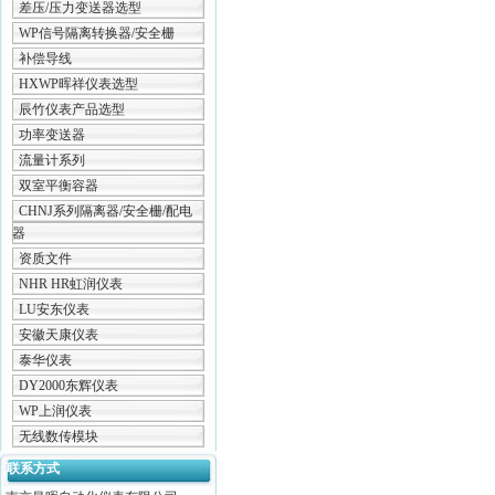
差压/压力变送器选型
WP信号隔离转换器/安全栅
补偿导线
HXWP晖祥仪表选型
辰竹仪表产品选型
功率变送器
流量计系列
双室平衡容器
CHNJ系列隔离器/安全栅/配电
器
资质文件
NHR HR虹润仪表
LU安东仪表
安徽天康仪表
泰华仪表
DY2000东辉仪表
WP上润仪表
无线数传模块
联系方式