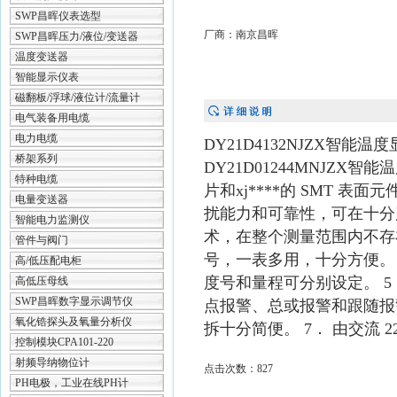
SWP昌晖仪表选型
厂商：南京昌晖
SWP昌晖压力/液位/变送器
温度变送器
智能显示仪表
磁翻板/浮球/液位计/流量计
电气装备用电缆
电力电缆
DY21D4132NJZX智能温度
桥架系列
DY21D01244MNJZX智
特种电缆
片和xj****的 SMT 
电量变送器
扰能力和可靠性，可在十分
智能电力监测仪
术，在整个测量范围内不存
管件与阀门
号，一表多用，十分方便。 
高/低压配电柜
度号和量程可分别设定。 
高低压母线
SWP昌晖数字显示调节仪
点报警、总或报警和跟随报
氧化锆探头及氧量分析仪
拆十分简便。 7． 由交流 22
控制模块CPA101-220
射频导纳物位计
点击次数：827
PH电极，工业在线PH计